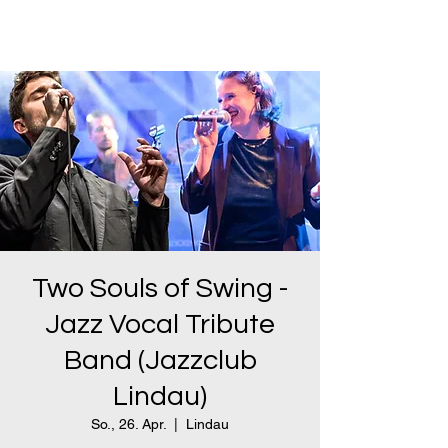
Vincent Rein -
Bassist/Komponist
Two Souls of Swing -
Jazz Vocal Tribute
Band (Jazzclub
Lindau)
So., 26. Apr.
  |  
Lindau