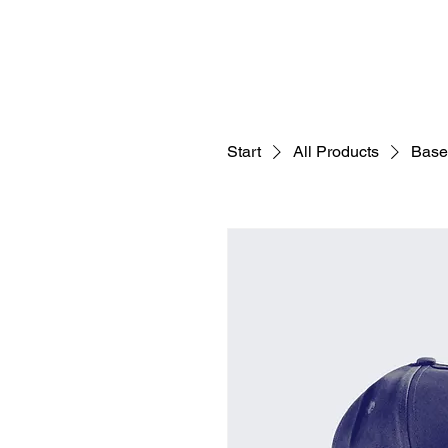
Vincent Rein - Bassist/Kompon
Start
All Products
Base