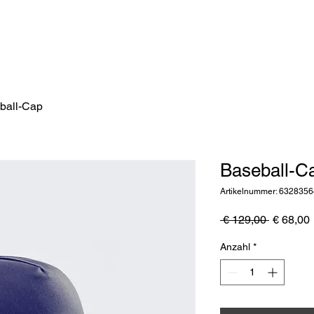
ist
ball-Cap
Baseball-C
Artikelnummer: 632835
Standard
 € 129,00 
€ 68,00
Anzahl
*