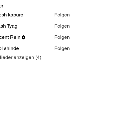
er
tesh kapure
Folgen
sh Tyagi
Folgen
cent Rein
Folgen
l shinde
Folgen
glieder anzeigen (4)