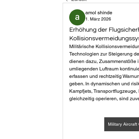
amol shinde
1. März 2026
Erhöhung der Flugsicherh
Kollisionsvermeidungss
Militärische Kollisionsvermeidu
Technologien zur Steigerung der
dienen dazu, Zusammenstöße in 
umliegenden Luftraum kontinui
erfassen und rechtzeitig Warn
geben. In dynamischen und ris
Kampfjets, Transportflugzeuge
gleichzeitig operieren, sind zu
Military Aircra