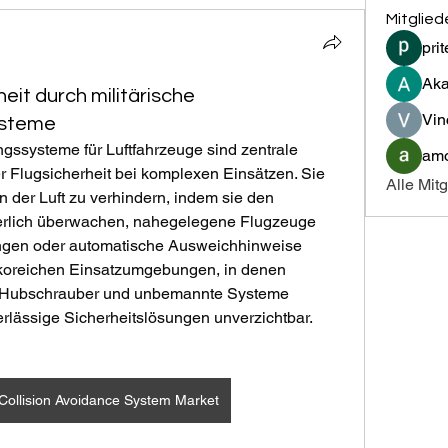
Mitglied
pri
Aka
eit durch militärische
Vin
ysteme
ngssysteme für Luftfahrzeuge sind zentrale 
amo
 Flugsicherheit bei komplexen Einsätzen. Sie 
Alle Mit
der Luft zu verhindern, indem sie den 
erlich überwachen, nahegelegene Flugzeuge 
ungen oder automatische Ausweichhinweise 
ikoreichen Einsatzumgebungen, in denen 
, Hubschrauber und unbemannte Systeme 
verlässige Sicherheitslösungen unverzichtbar.
ft Collision Avoidance System Market