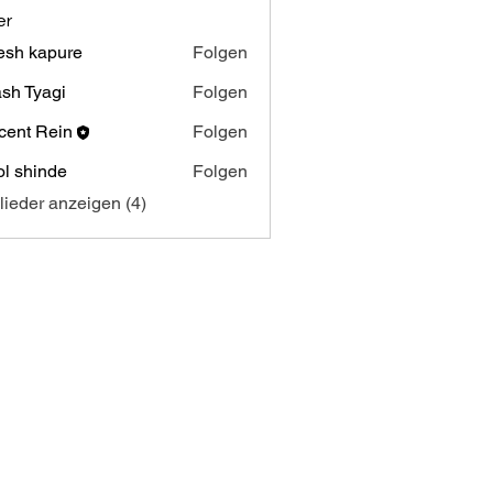
er
tesh kapure
Folgen
sh Tyagi
Folgen
cent Rein
Folgen
l shinde
Folgen
glieder anzeigen (4)