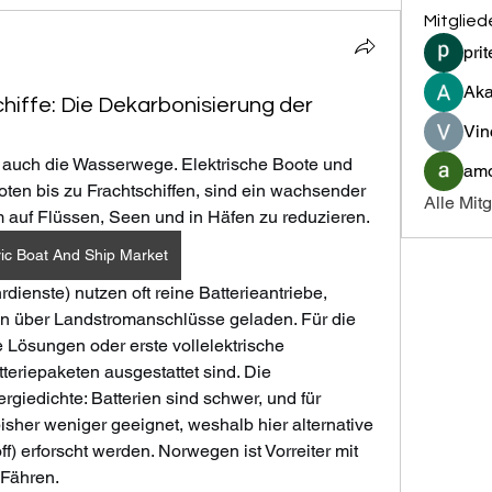
Mitglied
pri
Aka
hiffe: Die Dekarbonisierung der
Vin
un auch die Wasserwege. Elektrische Boote und 
amo
oten bis zu Frachtschiffen, sind ein wachsender 
Alle Mit
auf Flüssen, Seen und in Häfen zu reduzieren. 
ric Boat And Ship Market
hrdienste) nutzen oft reine Batterieantriebe, 
ähnlich wie E-Autos, und werden über Landstromanschlüsse geladen. Für die 
e Lösungen oder erste vollelektrische 
tteriepaketen ausgestattet sind. Die 
rgiedichte: Batterien sind schwer, und für 
isher weniger geeignet, weshalb hier alternative 
f) erforscht werden. Norwegen ist Vorreiter mit 
 Fähren.